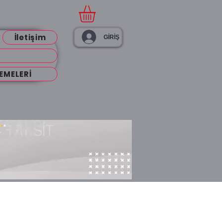
İletişim
GİRİŞ
EMELERİ