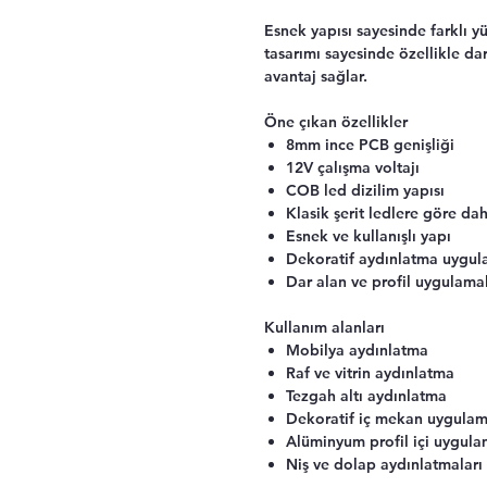
Esnek yapısı sayesinde farklı y
tasarımı sayesinde özellikle dar
avantaj sağlar.
Öne çıkan özellikler
8mm ince PCB genişliği
12V çalışma voltajı
COB led dizilim yapısı
Klasik şerit ledlere göre d
Esnek ve kullanışlı yapı
Dekoratif aydınlatma uygul
Dar alan ve profil uygulama
Kullanım alanları
Mobilya aydınlatma
Raf ve vitrin aydınlatma
Tezgah altı aydınlatma
Dekoratif iç mekan uygulam
Alüminyum profil içi uygula
Niş ve dolap aydınlatmaları