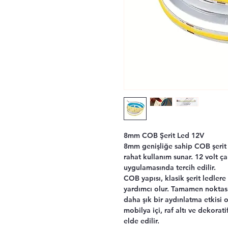
8mm COB Şerit Led 12V
8mm genişliğe sahip COB şerit 
rahat kullanım sunar. 12 volt ç
uygulamasında tercih edilir.
COB yapısı, klasik şerit ledler
yardımcı olur. Tamamen noktas
daha şık bir aydınlatma etkisi 
mobilya içi, raf altı ve dekora
elde edilir.