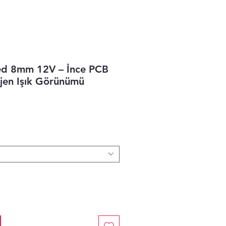
ed 8mm 12V – İnce PCB
jen Işık Görünümü
rice