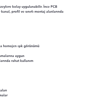
üzeylere kolay uygulanabilir. İnce PCB
 kanal, profil ve sınırlı montaj alanlarında
aha homojen ışık görünümü
amalarına uygun
larında rahat kullanım
aları
malar