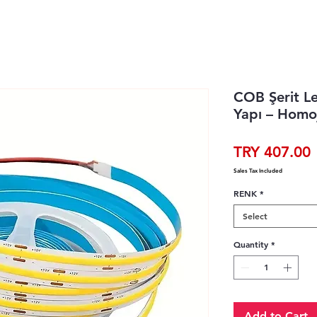
COB Şerit L
Yapı – Homo
P
TRY 407.00
Sales Tax Included
RENK
*
Select
Quantity
*
Add to Cart